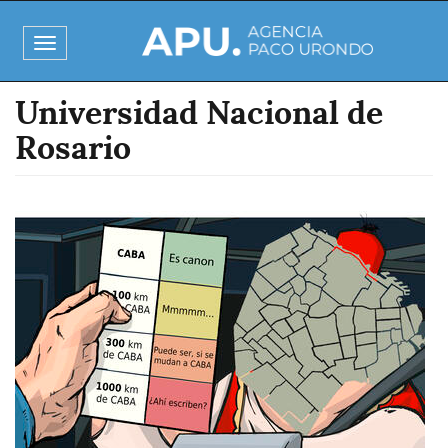
Pasar
al
Toggle
contenido
navigation
principal
Universidad Nacional de
Rosario
Imagen