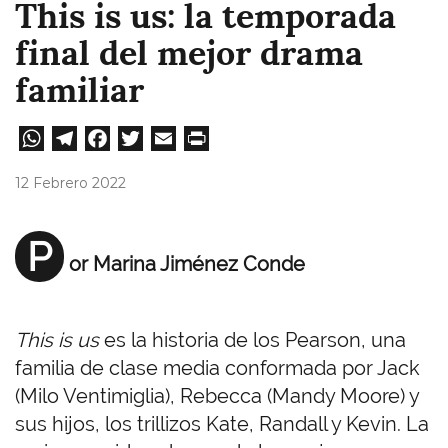
This is us: la temporada
final del mejor drama
familiar
W
Te
Fa
T
E
Pri
ha
le
ce
wi
m
nt
12 Febrero 2022
ts
gr
bo
tt
ail
A
a
ok
er
P
or Marina Jiménez Conde
pp
m
This is us
es la historia de los Pearson, una
familia de clase media conformada por Jack
(Milo Ventimiglia), Rebecca (Mandy Moore) y
sus hijos, los trillizos Kate, Randall y Kevin. La