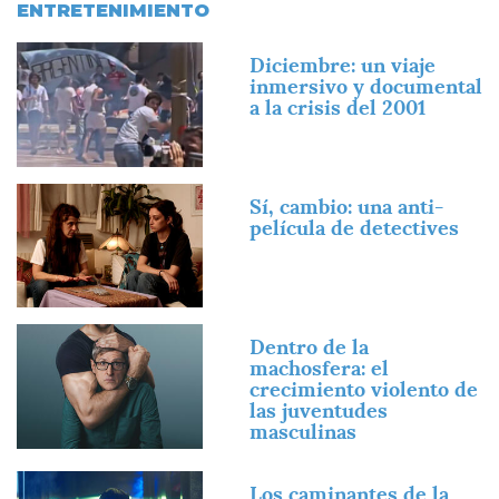
ENTRETENIMIENTO
Imagen
Diciembre: un viaje
inmersivo y documental
a la crisis del 2001
Imagen
Sí, cambio: una anti-
película de detectives
Imagen
Dentro de la
machosfera: el
crecimiento violento de
las juventudes
masculinas
Imagen
Los caminantes de la