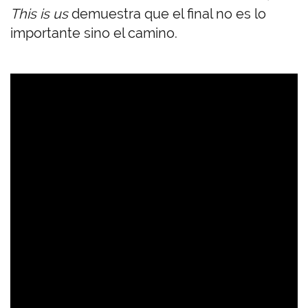
This is us
demuestra que el final no es lo
importante sino el camino.
U
R
L
d
e
V
i
d
e
o
r
e
m
o
t
o