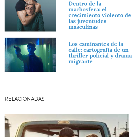
Imagen
Dentro de la
machosfera: el
crecimiento violento de
las juventudes
masculinas
Imagen
Los caminantes de la
calle: cartografía de un
thriller policial y drama
migrante
RELACIONADAS
Imagen