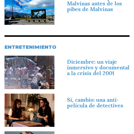
Malvinas antes de los
pibes de Malvinas
ENTRETENIMIENTO
Imagen
Diciembre: un viaje
inmersivo y documental
a la crisis del 2001
Imagen
Sí, cambio: una anti-
película de detectives