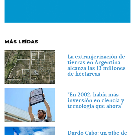
MÁS LEÍDAS
Imagen
La extranjerización de
tierras en Argentina
alcanza las 13 millones
de héctareas
Imagen
"En 2002, había más
inversión en ciencia y
tecnología que ahora"
Imagen
Dardo Cabo: un pibe de