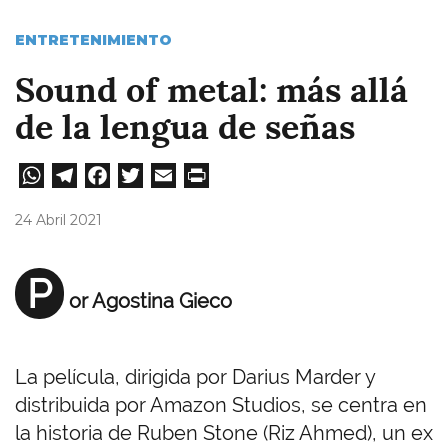
ENTRETENIMIENTO
Sound of metal: más allá
de la lengua de señas
W
Te
Fa
T
E
Pri
ha
le
ce
wi
m
nt
24 Abril 2021
ts
gr
bo
tt
ail
A
a
ok
er
P
or Agostina Gieco
pp
m
La película, dirigida por Darius Marder y
distribuida por Amazon Studios, se centra en
la historia de Ruben Stone (Riz Ahmed), un ex