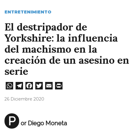
ENTRETENIMIENTO
El destripador de
Yorkshire: la influencia
del machismo en la
creación de un asesino en
serie
W
Te
Fa
T
E
Pri
ha
le
ce
wi
m
nt
26 Diciembre 2020
ts
gr
bo
tt
ail
A
a
ok
er
P
or Diego Moneta
pp
m