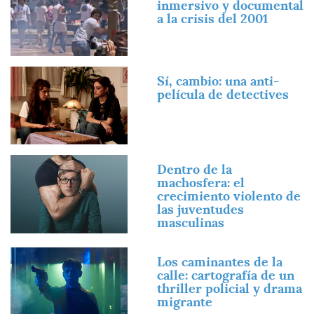
inmersivo y documental
a la crisis del 2001
Imagen
Sí, cambio: una anti-
película de detectives
Imagen
Dentro de la
machosfera: el
crecimiento violento de
las juventudes
masculinas
Imagen
Los caminantes de la
calle: cartografía de un
thriller policial y drama
migrante