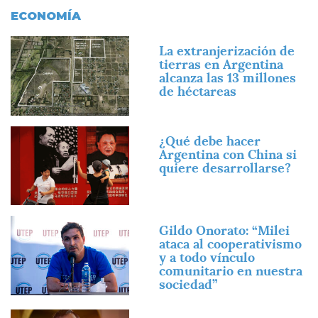
ECONOMÍA
Imagen
La extranjerización de
tierras en Argentina
alcanza las 13 millones
de héctareas
Imagen
¿Qué debe hacer
Argentina con China si
quiere desarrollarse?
Imagen
Gildo Onorato: “Milei
ataca al cooperativismo
y a todo vínculo
comunitario en nuestra
sociedad”
Imagen