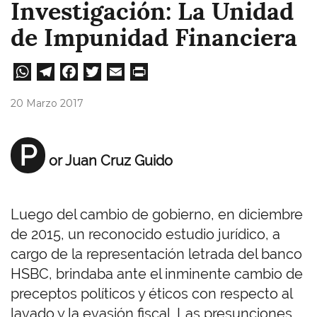
Investigación: La Unidad
de Impunidad Financiera
W
Te
Fa
T
E
Pri
ha
le
ce
wi
m
nt
20 Marzo 2017
ts
gr
bo
tt
ail
A
a
ok
er
P
or Juan Cruz Guido
pp
m
Luego del cambio de gobierno, en diciembre
de 2015, un reconocido estudio jurídico, a
cargo de la representación letrada del banco
HSBC, brindaba ante el inminente cambio de
preceptos políticos y éticos con respecto al
lavado y la evasión fiscal. Las presunciones