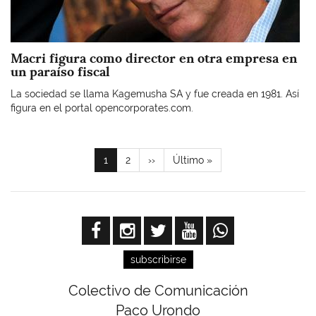
Macri figura como director en otra empresa en
un paraíso fiscal
La sociedad se llama Kagemusha SA y fue creada en 1981. Así
figura en el portal opencorporates.com.
Paginación
Página
1
Page
2
Siguiente
››
Última
Último »
actual
página
página
subscribirse
Colectivo de Comunicación
Paco Urondo