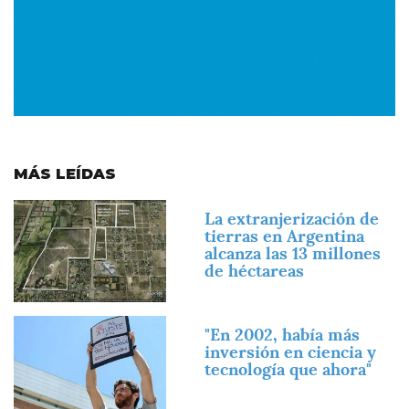
MÁS LEÍDAS
Imagen
La extranjerización de
tierras en Argentina
alcanza las 13 millones
de héctareas
Imagen
"En 2002, había más
inversión en ciencia y
tecnología que ahora"