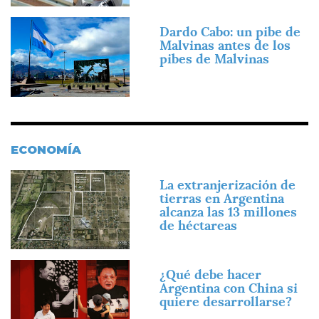
Imagen
Dardo Cabo: un pibe de
Malvinas antes de los
pibes de Malvinas
ECONOMÍA
Imagen
La extranjerización de
tierras en Argentina
alcanza las 13 millones
de héctareas
Imagen
¿Qué debe hacer
Argentina con China si
quiere desarrollarse?