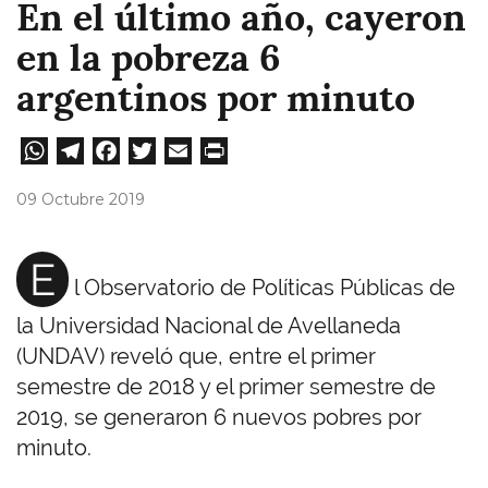
En el último año, cayeron
en la pobreza 6
argentinos por minuto
W
Te
Fa
T
E
Pri
ha
le
ce
wi
m
nt
09 Octubre 2019
ts
gr
bo
tt
ail
A
a
ok
er
E
l Observatorio de Políticas Públicas de
pp
m
la Universidad Nacional de Avellaneda
(UNDAV) reveló que, entre el primer
semestre de 2018 y el primer semestre de
2019, se generaron 6 nuevos pobres por
minuto.