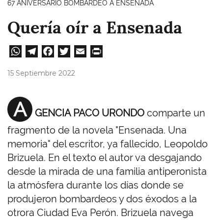
67 ANIVERSARIO BOMBARDEO A ENSENADA
Quería oír a Ensenada
W
Te
Fa
T
E
Pri
ha
le
ce
wi
m
nt
15 Septiembre 2022
ts
gr
bo
tt
ail
A
a
ok
er
A
GENCIA PACO URONDO
comparte un
pp
m
fragmento de la novela "Ensenada. Una
memoria" del escritor, ya fallecido, Leopoldo
Brizuela. En el texto el autor va desgajando
desde la mirada de una familia antiperonista
la atmósfera durante los días donde se
produjeron bombardeos y dos éxodos a la
otrora Ciudad Eva Perón. Brizuela navega