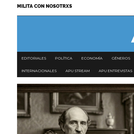
MILITA CON NOSOTRXS
Pasar
Menu
al
secundario
contenido
principal
Navegación
EDITORIALES
POLÍTICA
ECONOMÍA
GÉNEROS
principal
INTERNACIONALES
APU STREAM
APU ENTREVISTAS
Imagen