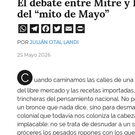
El debate entre Mitre y
del “mito de Mayo”
WhatsApp
Telegram
Facebook
Twitter
Email
Print
POR
JULIÁN OTAL LANDI
25 Mayo 2026
C
uando caminamos las calles de una pa
del libre mercado y las recetas importadas,
trincheras del pensamiento nacional. No pa
un bronce que nada dice, sino para desman
colonial que todavía nos coloniza la cabez
implacable: no se trata de desnudar a un sa
próceres los pesados ropones con los que l