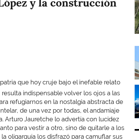
 López y la construcción
I
I
tria que hoy cruje bajo el inefable relato
I
 resulta indispensable volver los ojos a las
ra refugiarnos en la nostalgia abstracta de
telar, de una vez por todas, el andamiaje
a. Arturo Jauretche lo advertía con lucidez
nto para vestir a otro, sino de quitarle a los
a oligarquía los disfrazó para camuflar sus