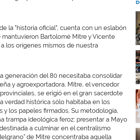
D
I
 la "historia oficial", cuenta con un eslabón
e mantuvieron Bartolomé Mitre y Vicente
no a los orígenes mismos de nuestra
I
la generación del 80 necesitaba consolidar
teña y agroexportadora. Mitre, el vencedor
rovinciales, se erigió en el gran sacerdote
I
, la verdad histórica sólo habitaba en los
s y los papeles firmados. Su metodología,
na trampa ideológica feroz: presentar a Mayo
edestinada a culminar en el centralismo
I
 Belgrano” de Mitre concentraba aquella