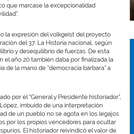
ico que marcase la excepcionalidad
ilidad”.
o la expresión del volkgeist del proyecto
I
I
ración del 37. La Historia nacional, según
ibrio y desequilibrio de fuerzas. De esta
n el año 20 también daba por finalizada la
uía de la mano de “democracia bárbara” a
do por el “General y Presidente historiador”,
. López, imbuido de una interpretación
rdad de un pueblo no se agota en los legajos
s por los propios vencedores para ocultar
urios. El historiador reivindicó el valor de