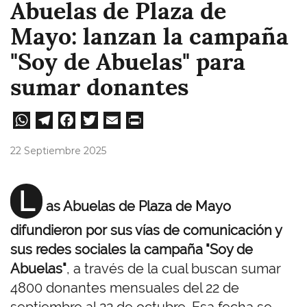
Abuelas de Plaza de
Mayo: lanzan la campaña
"Soy de Abuelas" para
sumar donantes
W
Te
Fa
T
E
Pri
ha
le
ce
wi
m
nt
22 Septiembre 2025
ts
gr
bo
tt
ail
A
a
ok
er
L
as Abuelas de Plaza de Mayo
pp
m
difundieron por sus vías de comunicación y
sus redes sociales la campaña "Soy de
Abuelas"
, a través de la cual buscan sumar
4800 donantes mensuales del 22 de