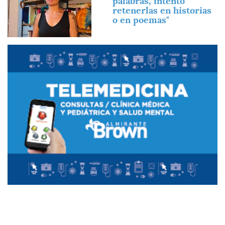
palabras, intento
retenerlas en historias
o en poemas"
Imagen
Imagen