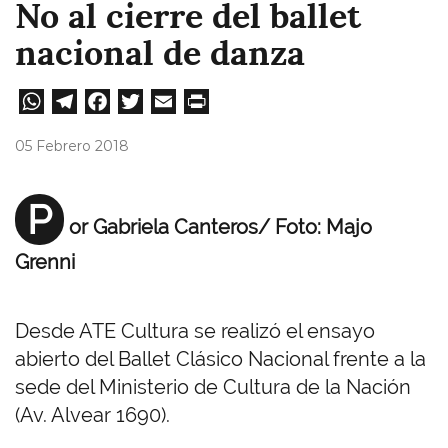
No al cierre del ballet
nacional de danza
W
Te
Fa
T
E
Pri
ha
le
ce
wi
m
nt
05 Febrero 2018
ts
gr
bo
tt
ail
A
a
ok
er
P
or Gabriela Canteros/ Foto: Majo
pp
m
Grenni
Desde ATE Cultura se realizó el ensayo
abierto del Ballet Clásico Nacional frente a la
sede del Ministerio de Cultura de la Nación
(Av. Alvear 1690).