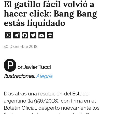
El gatillo fácil volvió a
hacer click: Bang Bang
estás liquidado
W
Te
Fa
T
E
Pri
ha
le
ce
wi
m
nt
30 Diciembre 2018
ts
gr
bo
tt
ail
A
a
ok
er
P
or Javier Tucci
pp
m
Ilustraciones:
Alegría
Días atrás una resolución del Estado
argentino (la 956/2018), con firma en el
Boletín Oficial, despertó nuevamente los