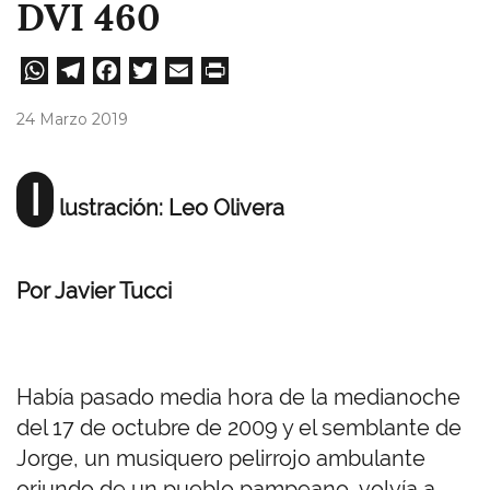
DVI 460
W
Te
Fa
T
E
Pri
ha
le
ce
wi
m
nt
24 Marzo 2019
ts
gr
bo
tt
ail
A
a
ok
er
I
lustración: Leo Olivera
pp
m
Por Javier Tucci
Había pasado media hora de la medianoche
del 17 de octubre de 2009 y el semblante de
Jorge, un musiquero pelirrojo ambulante
oriundo de un pueblo pampeano, volvía a