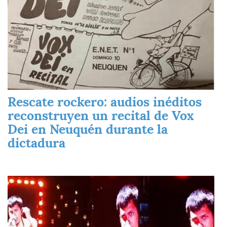
Rescate rockero: audios inéditos
reconstruyen un recital de Vox
Dei en Neuquén durante la
dictadura
Imagen