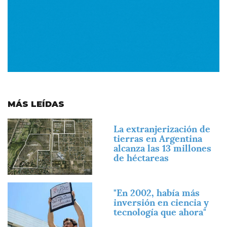
MÁS LEÍDAS
Imagen
La extranjerización de
tierras en Argentina
alcanza las 13 millones
de héctareas
Imagen
"En 2002, había más
inversión en ciencia y
tecnología que ahora"