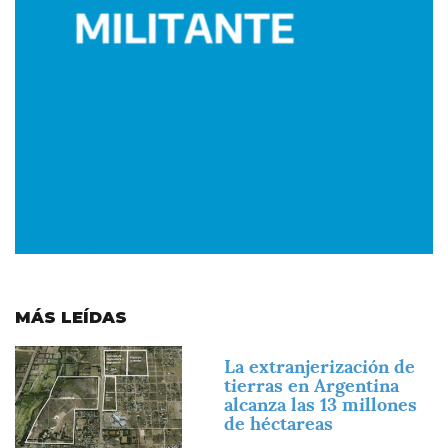
MÁS LEÍDAS
Imagen
La extranjerización de
tierras en Argentina
alcanza las 13 millones
de héctareas