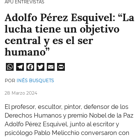
APU ENTREVISTAS
Adolfo Pérez Esquivel: “La
lucha tiene un objetivo
central y es el ser
humano”
W
Te
Fa
T
E
Pri
ha
le
ce
wi
m
nt
POR
INÉS BUSQUETS
ts
gr
bo
tt
ail
28 Marzo 2024
A
a
ok
er
pp
m
El profesor, escultor, pintor, defensor de los
Derechos Humanos y premio Nobel de la Paz
Adolfo Pérez Esquivel, junto al escritor y
psicólogo Pablo Melicchio conversaron con