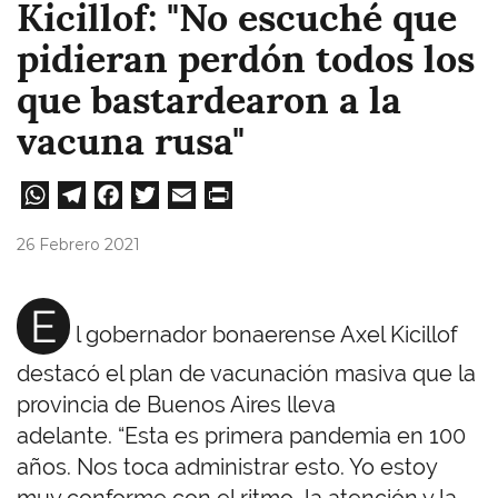
Kicillof: "No escuché que
pidieran perdón todos los
que bastardearon a la
vacuna rusa"
W
Te
Fa
T
E
Pri
ha
le
ce
wi
m
nt
26 Febrero 2021
ts
gr
bo
tt
ail
A
a
ok
er
E
l gobernador bonaerense Axel Kicillof
pp
m
destacó el plan de vacunación masiva que la
provincia de Buenos Aires lleva
adelante. “Esta es primera pandemia en 100
años. Nos toca administrar esto. Yo estoy