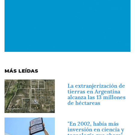
MÁS LEÍDAS
Imagen
La extranjerización de
tierras en Argentina
alcanza las 13 millones
de héctareas
Imagen
"En 2002, había más
inversión en ciencia y