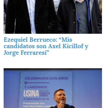
Ezequiel Berrueco: “Mis
candidatos son Axel Kicillof y
Jorge Ferraresi”
Imagen