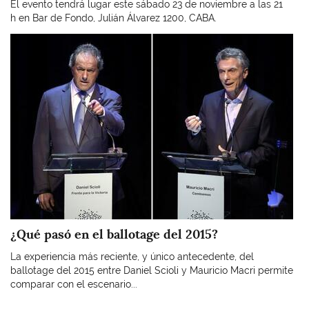
El evento tendrá lugar este sábado 23 de noviembre a las 21
h en Bar de Fondo, Julián Álvarez 1200, CABA.
Imagen
¿Qué pasó en el ballotage del 2015?
La experiencia más reciente, y único antecedente, del
ballotage del 2015 entre Daniel Scioli y Mauricio Macri permite
comparar con el escenario...