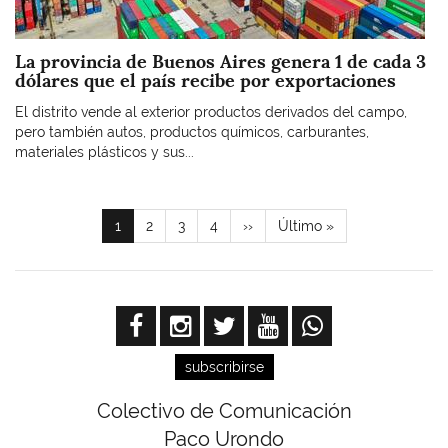
La provincia de Buenos Aires genera 1 de cada 3
dólares que el país recibe por exportaciones
El distrito vende al exterior productos derivados del campo,
pero también autos, productos químicos, carburantes,
materiales plásticos y sus...
Paginación
Página
1
Page
2
Page
3
Page
4
Siguiente
››
Última
Último »
actual
página
página
subscribirse
Colectivo de Comunicación
Paco Urondo