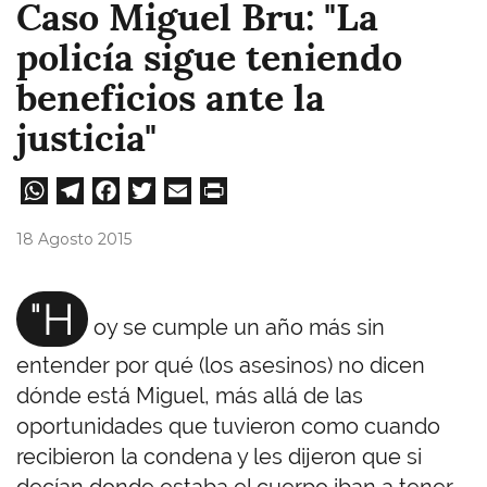
Caso Miguel Bru: "La
policía sigue teniendo
beneficios ante la
justicia"
W
Te
Fa
T
E
Pri
ha
le
ce
wi
m
nt
18 Agosto 2015
ts
gr
bo
tt
ail
A
a
ok
er
"H
oy se cumple un año más sin
pp
m
entender por qué (los asesinos) no dicen
dónde está Miguel, más allá de las
oportunidades que tuvieron como cuando
recibieron la condena y les dijeron que si