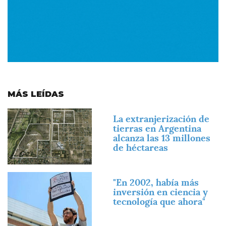
MÁS LEÍDAS
Imagen
La extranjerización de
tierras en Argentina
alcanza las 13 millones
de héctareas
Imagen
"En 2002, había más
inversión en ciencia y
tecnología que ahora"