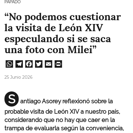
PAPADO
“No podemos cuestionar
la visita de León XIV
especulando si se saca
una foto con Milei”
W
Te
Fa
T
E
Pri
ha
le
ce
wi
m
nt
25 Junio 2026
ts
gr
bo
tt
ail
A
a
ok
er
S
antiago Asorey reflexionó sobre la
pp
m
probable visita de León XIV a nuestro país,
considerando que no hay que caer en la
trampa de evaluarla según la conveniencia,