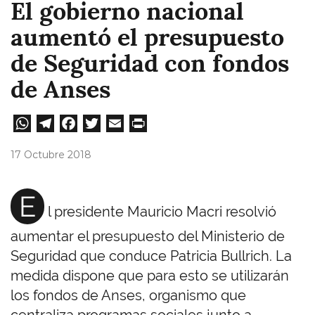
El gobierno nacional
aumentó el presupuesto
de Seguridad con fondos
de Anses
W
Te
Fa
T
E
Pri
ha
le
ce
wi
m
nt
17 Octubre 2018
ts
gr
bo
tt
ail
A
a
ok
er
E
l presidente Mauricio Macri resolvió
pp
m
aumentar el presupuesto del Ministerio de
Seguridad que conduce Patricia Bullrich. La
medida dispone que para esto se utilizarán
los fondos de Anses, organismo que