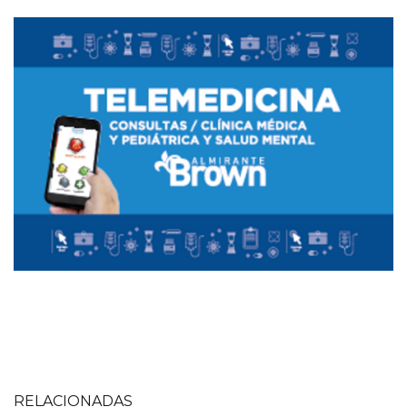
Imagen
Imagen
RELACIONADAS