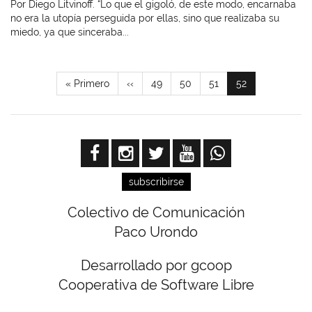
Por Diego Litvinoff. “Lo que el gigoló, de este modo, encarnaba
no era la utopía perseguida por ellas, sino que realizaba su
miedo, ya que sinceraba...
Paginación
Primera
« Primero
Página
‹‹
Page
49
Page
50
Page
51
Página
52
página
anterior
actual
subscribirse
Colectivo de Comunicación
Paco Urondo
Desarrollado por gcoop
Cooperativa de Software Libre