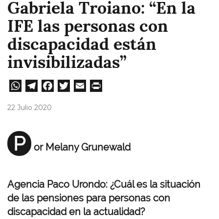
Gabriela Troiano: “En la
IFE las personas con
discapacidad están
invisibilizadas”
W
Te
Fa
T
E
Pri
ha
le
ce
wi
m
nt
22 Julio 2020
ts
gr
bo
tt
ail
A
a
ok
er
P
or Melany Grunewald
pp
m
Agencia Paco Urondo: ¿Cuál es la situación
de las pensiones para personas con
discapacidad en la actualidad?