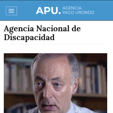
Pasar
al
Toggle
contenido
navigation
principal
Agencia Nacional de
Discapacidad
Imagen