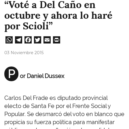
“Voté a Del Caño en
octubre y ahora lo haré
por Scioli”
W
Te
Fa
T
E
Pri
ha
le
ce
wi
m
nt
03 Noviembre 2015
ts
gr
bo
tt
ail
A
a
ok
er
P
or Daniel Dussex
pp
m
Carlos Del Frade es diputado provincial
electo de Santa Fe por el Frente Social y
Popular. Se desmarcó del voto en blanco que
propicia su fuerza política para manifestar