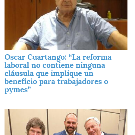
Oscar Cuartango: “La reforma
laboral no contiene ninguna
cláusula que implique un
beneficio para trabajadores o
pymes”
Imagen