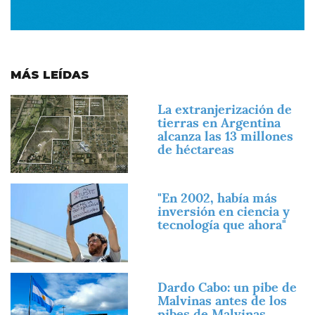
MÁS LEÍDAS
Imagen
La extranjerización de
tierras en Argentina
alcanza las 13 millones
de héctareas
Imagen
"En 2002, había más
inversión en ciencia y
tecnología que ahora"
Imagen
Dardo Cabo: un pibe de
Malvinas antes de los
pibes de Malvinas