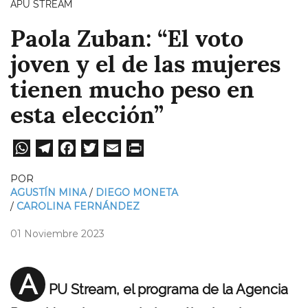
APU STREAM
Paola Zuban: “El voto
joven y el de las mujeres
tienen mucho peso en
esta elección”
W
Te
Fa
T
E
Pri
ha
le
ce
wi
m
nt
POR
ts
gr
bo
tt
ail
AGUSTÍN MINA
DIEGO MONETA
CAROLINA FERNÁNDEZ
A
a
ok
er
pp
m
01 Noviembre 2023
A
PU Stream, el programa de la Agencia