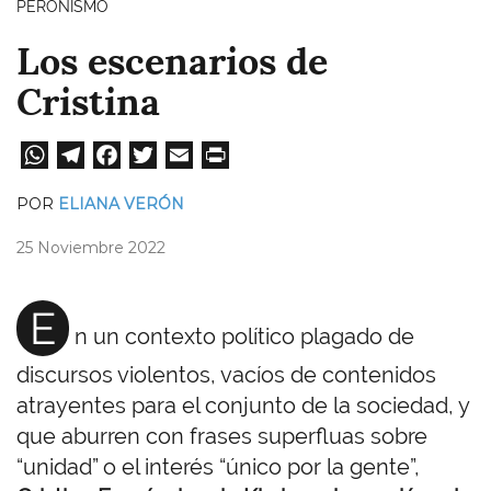
PERONISMO
Los escenarios de
Cristina
W
Te
Fa
T
E
Pri
ha
le
ce
wi
m
nt
POR
ELIANA VERÓN
ts
gr
bo
tt
ail
25 Noviembre 2022
A
a
ok
er
pp
m
E
n un contexto político plagado de
discursos violentos, vacíos de contenidos
atrayentes para el conjunto de la sociedad, y
que aburren con frases superfluas sobre
“unidad” o el interés “único por la gente”,