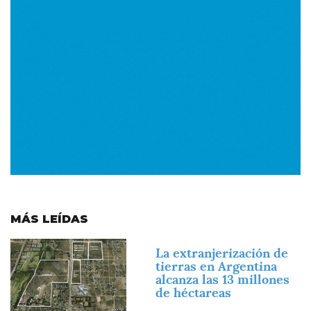
MÁS LEÍDAS
Imagen
La extranjerización de
tierras en Argentina
alcanza las 13 millones
de héctareas