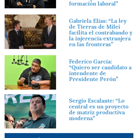
formación laboral”
Imagen
Gabriela Elías: “La ley
de Tierras de Milei
facilita el contrabando y
la injerencia extranjera
en las fronteras”
Imagen
Federico García:
“Quiero ser candidato a
intendente de
Presidente Perón”
Imagen
Sergio Escalante: “Lo
central es un proyecto
de matriz productiva
moderna”
Imagen
Imagen