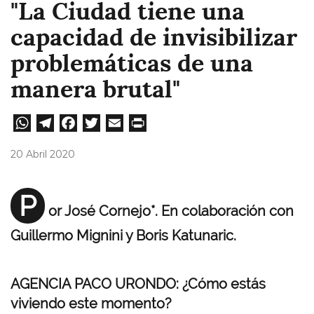
"La Ciudad tiene una
capacidad de invisibilizar
problemáticas de una
manera brutal"
W
Te
Fa
T
E
Pri
ha
le
ce
wi
m
nt
20 Abril 2020
ts
gr
bo
tt
ail
A
a
ok
er
P
or José Cornejo*. En colaboración con
pp
m
Guillermo Mignini y Boris Katunaric.
AGENCIA PACO URONDO: ¿Cómo estás
viviendo este momento?