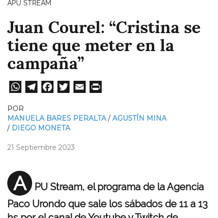
APU STREAM
Juan Courel: “Cristina se
tiene que meter en la
campaña”
W
Te
Fa
T
E
Pri
ha
le
ce
wi
m
nt
POR
ts
gr
bo
tt
ail
MANUELA BARES PERALTA
AGUSTÍN MINA
DIEGO MONETA
A
a
ok
er
pp
m
21 Septiembre 2023
A
PU Stream, el programa de la Agencia
Paco Urondo que sale los sábados de 11 a 13
hs por el canal de Youtube y Twitch de