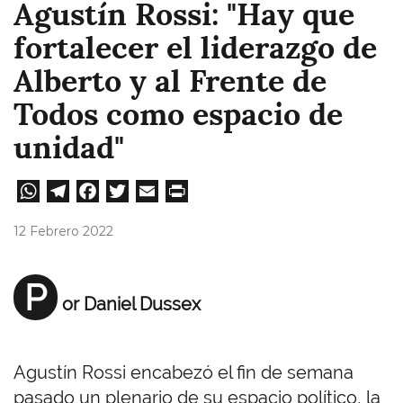
Agustín Rossi: "Hay que
fortalecer el liderazgo de
Alberto y al Frente de
Todos como espacio de
unidad"
W
Te
Fa
T
E
Pri
ha
le
ce
wi
m
nt
12 Febrero 2022
ts
gr
bo
tt
ail
A
a
ok
er
P
or Daniel Dussex
pp
m
Agustín Rossi encabezó el fin de semana
pasado un plenario de su espacio político, la