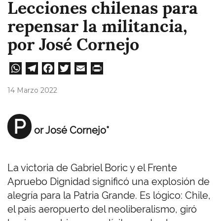
Lecciones chilenas para
repensar la militancia,
por José Cornejo
W
Te
Fa
T
E
Pri
ha
le
ce
wi
m
nt
14 Marzo 2022
ts
gr
bo
tt
ail
A
a
ok
er
P
or José Cornejo*
pp
m
La victoria de Gabriel Boric y el Frente
Apruebo Dignidad significó una explosión de
alegría para la Patria Grande. Es lógico: Chile,
el país aeropuerto del neoliberalismo, giró