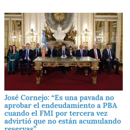
Imagen
José Cornejo: “Es una pavada no
aprobar el endeudamiento a PBA
cuando el FMI por tercera vez
advirtió que no están acumulando
reservas”