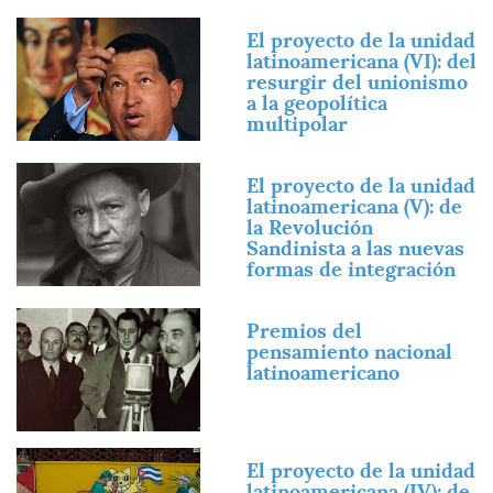
Imagen
El proyecto de la unidad
latinoamericana (VI): del
resurgir del unionismo
a la geopolítica
multipolar
Imagen
El proyecto de la unidad
latinoamericana (V): de
la Revolución
Sandinista a las nuevas
formas de integración
Imagen
Premios del
pensamiento nacional
latinoamericano
Imagen
El proyecto de la unidad
latinoamericana (IV): de