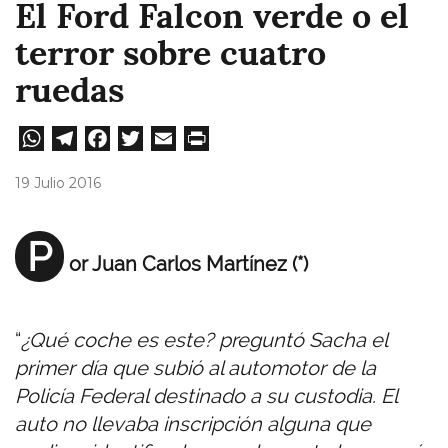
El Ford Falcon verde o el
terror sobre cuatro
ruedas
W
Te
Fa
T
E
Pri
ha
le
ce
wi
m
nt
19 Julio 2016
ts
gr
bo
tt
ail
A
a
ok
er
P
or Juan Carlos Martínez (*)
pp
m
“
¿Qué coche es este? preguntó Sacha el
primer día que subió al automotor de la
Policía Federal destinado a su custodia. El
auto no llevaba inscripción alguna que