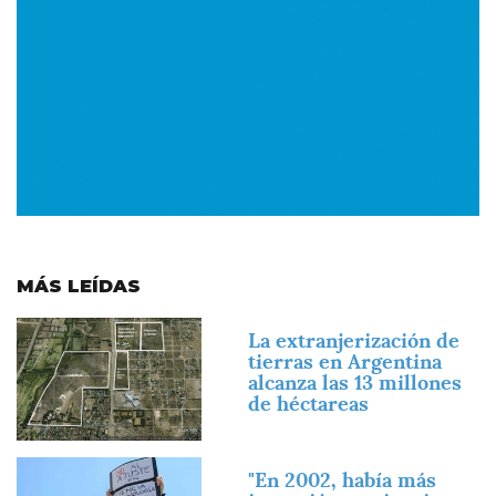
MÁS LEÍDAS
Imagen
La extranjerización de
tierras en Argentina
alcanza las 13 millones
de héctareas
Imagen
"En 2002, había más