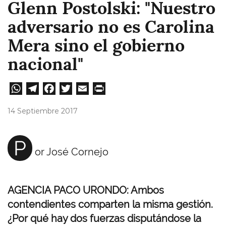
Glenn Postolski: "Nuestro
adversario no es Carolina
Mera sino el gobierno
nacional"
W
Te
Fa
T
E
Pri
ha
le
ce
wi
m
nt
14 Septiembre 2017
ts
gr
bo
tt
ail
A
a
ok
er
P
or José Cornejo
pp
m
AGENCIA PACO URONDO: Ambos
contendientes comparten la misma gestión.
¿Por qué hay dos fuerzas disputándose la