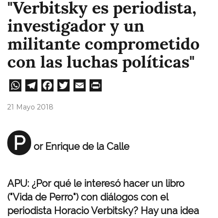
"Verbitsky es periodista,
investigador y un
militante comprometido
con las luchas políticas"
W
Te
Fa
T
E
Pri
ha
le
ce
wi
m
nt
21 Mayo 2018
ts
gr
bo
tt
ail
A
a
ok
er
P
or Enrique de la Calle
pp
m
APU: ¿Por qué le interesó hacer un libro
("Vida de Perro") con diálogos con el
periodista Horacio Verbitsky? Hay una idea