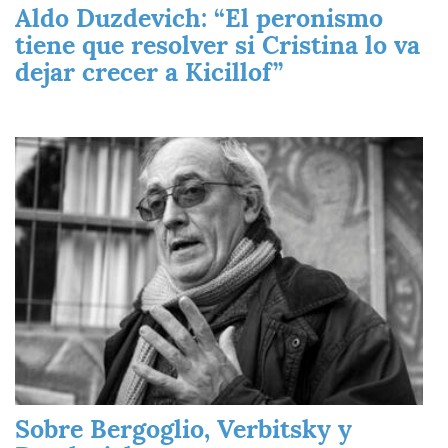
Aldo Duzdevich: “El peronismo
tiene que resolver si Cristina lo va
dejar crecer a Kicillof”
Imagen
Sobre Bergoglio, Verbitsky y