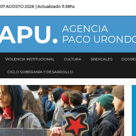
07 AGOSTO 2026
| Actualizado
11:38hs
VIOLENCIA INSTITUCIONAL
CULTURA
SINDICALES
DOSSIE
CICLO SOBERANÍA Y DESARROLLO
I