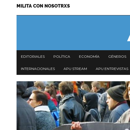
MILITA CON NOSOTRXS
Pasar
Menu
al
secundario
contenido
principal
Navegación
EDITORIALES
POLÍTICA
ECONOMÍA
GÉNEROS
principal
INTERNACIONALES
APU STREAM
APU ENTREVISTAS
Imagen