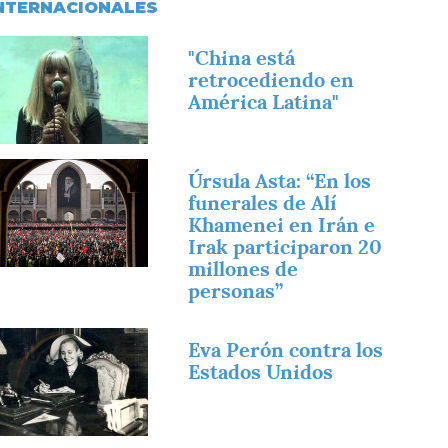
NTERNACIONALES
magen
"China está
retrocediendo en
América Latina"
magen
Úrsula Asta: “En los
funerales de Alí
Khamenei en Irán e
Irak participaron 20
millones de
personas”
magen
Eva Perón contra los
Estados Unidos