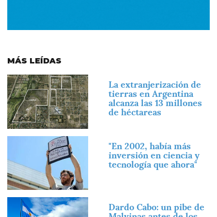
MÁS LEÍDAS
Imagen
La extranjerización de
tierras en Argentina
alcanza las 13 millones
de héctareas
Imagen
"En 2002, había más
inversión en ciencia y
tecnología que ahora"
Imagen
Dardo Cabo: un pibe de
Malvinas antes de los