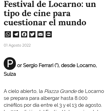
Festival de Locarno: un
tipo de cine para
cuestionar el mundo
W
Te
Fa
T
E
Pri
ha
le
ce
wi
m
nt
01 Agosto 2022
ts
gr
bo
tt
ail
A
a
ok
er
P
or Sergio Ferrari (*), desde Locarno,
pp
m
Suiza
A cielo abierto, la
Piazza Grande
de Locarno
se prepara para albergar hasta 8.000
cinéfilos por día entre el 3 y el 13 de agosto.