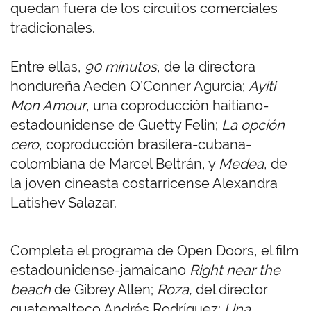
quedan fuera de los circuitos comerciales
tradicionales.
Entre ellas,
90 minutos
, de la directora
hondureña Aeden O’Conner Agurcia;
Ayiti
Mon Amour
, una coproducción haitiano-
estadounidense de Guetty Felin;
La opción
cero
, coproducción brasilera-cubana-
colombiana de Marcel Beltrán, y
Medea
, de
la joven cineasta costarricense Alexandra
Latishev Salazar.
Completa el programa de Open Doors, el film
estadounidense-jamaicano
Right near the
beach
de Gibrey Allen;
Roza,
del director
guatemalteco Andrés Rodríguez;
Una