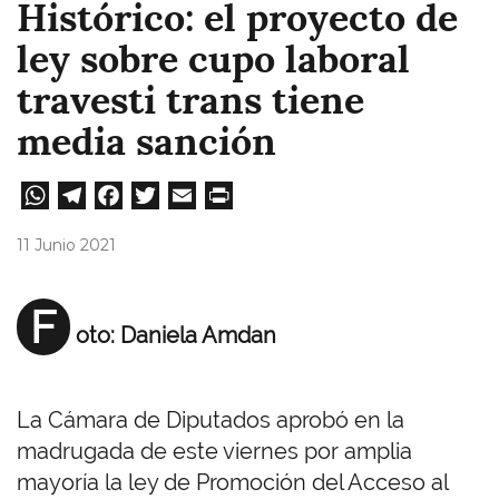
Histórico: el proyecto de
ley sobre cupo laboral
travesti trans tiene
media sanción
W
Te
Fa
T
E
Pri
ha
le
ce
wi
m
nt
11 Junio 2021
ts
gr
bo
tt
ail
A
a
ok
er
F
oto: Daniela Amdan
pp
m
La Cámara de Diputados aprobó en la
madrugada de este viernes por amplia
mayoría la ley de Promoción del Acceso al