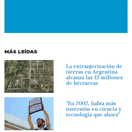
MÁS LEÍDAS
Imagen
La extranjerización de
tierras en Argentina
alcanza las 13 millones
de héctareas
Imagen
"En 2002, había más
inversión en ciencia y
tecnología que ahora"