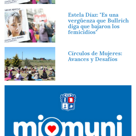
Imagen
Estela Díaz: "Es una
vergüenza que Bullrich
diga que bajaron los
femicidios"
Imagen
Círculos de Mujeres:
Avances y Desafíos
Imagen
Imagen