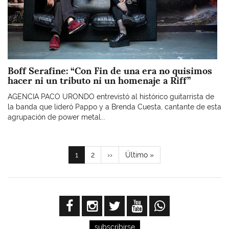
Boff Serafine: “Con Fin de una era no quisimos
hacer ni un tributo ni un homenaje a Riff”
AGENCIA PACO URONDO entrevistó al histórico guitarrista de
la banda que lideró Pappo y a Brenda Cuesta, cantante de esta
agrupación de power metal...
Paginación
Página
1
Page
2
Siguiente
››
Última
Último »
actual
página
página
subscribirse