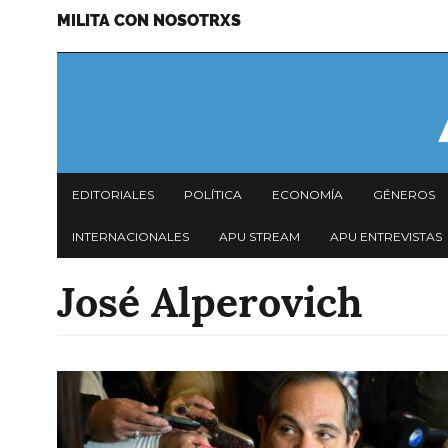
MILITA CON NOSOTRXS
Pasar
Menu
al
secundario
contenido
principal
Navegación
EDITORIALES
POLÍTICA
ECONOMÍA
GÉNEROS
principal
INTERNACIONALES
APU STREAM
APU ENTREVISTAS
José Alperovich
Imagen