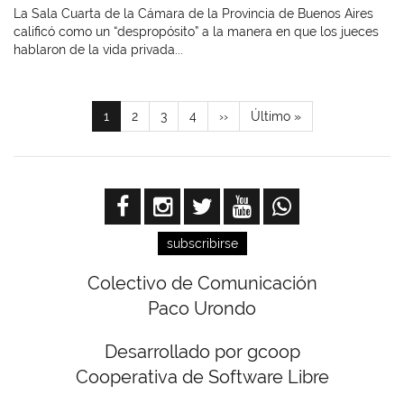
La Sala Cuarta de la Cámara de la Provincia de Buenos Aires
calificó como un “despropósito” a la manera en que los jueces
hablaron de la vida privada...
Paginación
Página
1
Page
2
Page
3
Page
4
Siguiente
››
Última
Último »
actual
página
página
subscribirse
Colectivo de Comunicación
Paco Urondo
Desarrollado por gcoop
Cooperativa de Software Libre