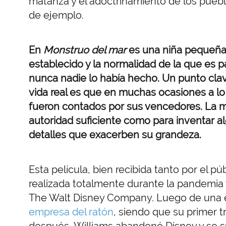
matanza y el adoctrinamiento de los puebl
de ejemplo.
En
Monstruo del mar
es una niña pequeña 
establecido y la normalidad de la que es p
nunca nadie lo había hecho. Un punto clave
vida real es que en muchas ocasiones a lo l
fueron contados por sus vencedores. La m
autoridad suficiente como para inventar a
detalles que exacerben su grandeza.
Esta película, bien recibida tanto por el pú
realizada totalmente durante la pandemia y
The Walt Disney Company. Luego de una e
empresa del ratón
, siendo que su primer t
después, Williams abandonó Disney y se s