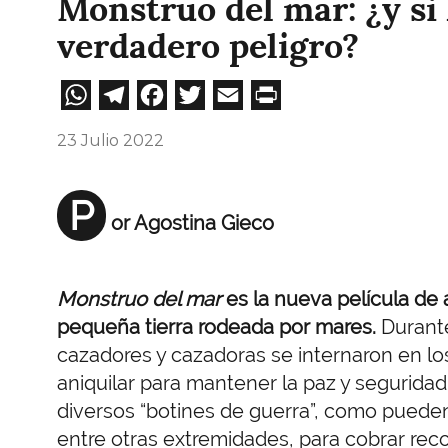
Monstruo del mar: ¿y si
verdadero peligro?
WhatsApp
Telegram
Facebook
Twitter
Email
Print
23 Julio 2022
P
or Agostina Gieco
Monstruo del mar
es la nueva película de 
pequeña tierra rodeada por mares.
Durante
cazadores y cazadoras se internaron en 
aniquilar para mantener la paz y seguridad
diversos “botines de guerra”, como pueden
entre otras extremidades, para cobrar re