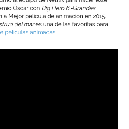
remio Óscar con
Big Hero 6
-G
randes
n a Mejor película de animación en 2015.
truo del mar
es una de las favoritas para
e películas animadas
.