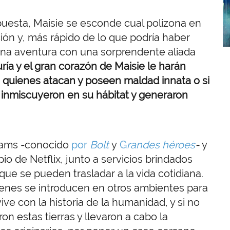
puesta, Maisie se esconde cual polizona en
ción y, más rápido de lo que podría haber
una aventura con una sorprendente aliada
ría y el gran corazón de Maisie le harán
s quienes atacan y poseen maldad innata o si
inmiscuyeron en su hábitat y generaron
lliams -conocido
por
Bolt
y
G
randes héroes
-
y
io de Netflix, junto a servicios brindados
ue se pueden trasladar a la vida cotidiana.
enes se introducen en otros ambientes para
ive con la historia de la humanidad, y si no
n estas tierras y llevaron a cabo la