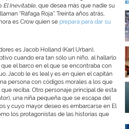
E
co
El Inevitable
, que desea más que nadie su
laman “Ráfaga Roja”. Treinta años atrás,
I
 ahora es Crow quien se
prepara para dar su
dores es Jacob Holland (Karl Urban),
I
ivo cuando era tan sólo un niño, al hallarlo
 que el barco en el que se encontraba con
. Jacob le es leal y es en quien el capitán
na persona con códigos morales a los que
I
 que reciba. Otro personaje principal de esta
Hator), una niña pequeña que se escapa del
anos y cuyo mayor deseo es embarcarse en El
omo los protagonistas de las historias que
I