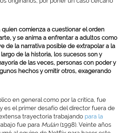
os originarios, por poner un caso cercano
quien comienza a cuestionar el orden
arte, y se anima a enfrentar a adultos como
 de la narrativa posible de extrapolar a la
argo de la historia, los sucesos son y
ayoría de las veces, personas con poder y
lgunos hechos y omitir otros, exagerando
blico en general como por la crítica, fue
 es el primer desafío del director fuera de
xtensa trayectoria trabajando
para la
rabajo fue para
Mulán
(1998). Veinte años
umó al equipo de Netflix para hacer este