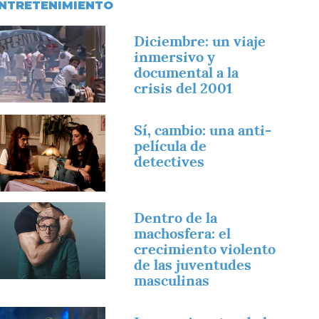
NTRETENIMIENTO
magen
Diciembre: un viaje
inmersivo y
documental a la
crisis del 2001
magen
Sí, cambio: una anti-
película de
detectives
magen
Dentro de la
machosfera: el
crecimiento violento
de las juventudes
masculinas
magen