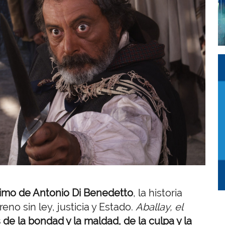
I
I
imo de Antonio Di Benedetto
, la historia
no sin ley, justicia y Estado.
Aballay, el
s de la bondad y la maldad, de la culpa y la