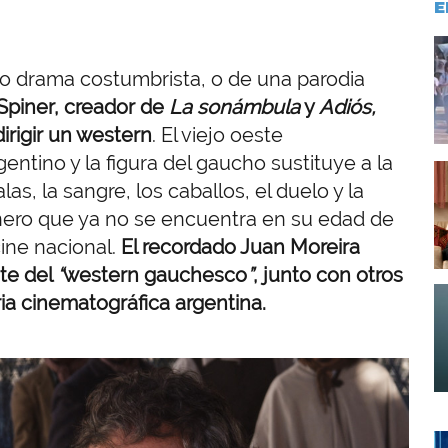
E
I
tro drama costumbrista, o de una parodia
Spiner, creador de
La sonámbula
y
Adiós,
dirigir un western
. El viejo oeste
entino y la figura del gaucho sustituye a la
I
as, la sangre, los caballos, el duelo y la
ero que ya no se encuentra en su edad de
ine nacional.
El recordado Juan Moreira
te del
“
western gauchesco
”
, junto con otros
I
ria cinematográfica argentina.
I