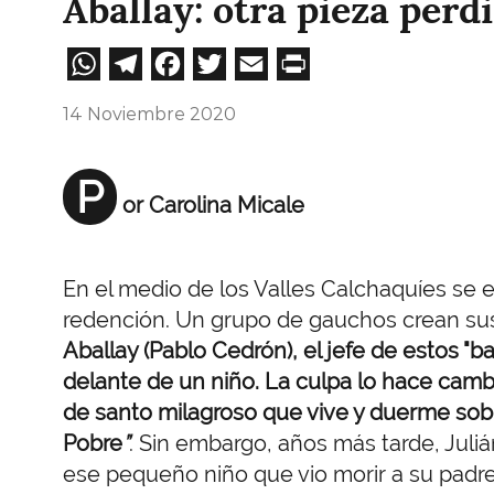
Aballay: otra pieza perd
WhatsApp
Telegram
Facebook
Twitter
Email
Print
14 Noviembre 2020
P
or Carolina Micale
En el medio de los Valles Calchaquíes se 
redención. Un grupo de gauchos crean sus 
Aballay (Pablo Cedrón), el jefe de estos "b
delante de un niño. La culpa lo hace camb
de santo milagroso que vive y duerme sob
Pobre
”
. Sin embargo, años más tarde, Juli
ese pequeño niño que vio morir a su padre