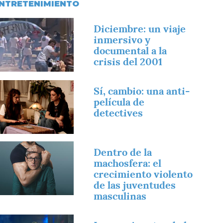
NTRETENIMIENTO
magen
Diciembre: un viaje
inmersivo y
documental a la
crisis del 2001
magen
Sí, cambio: una anti-
película de
detectives
magen
Dentro de la
machosfera: el
crecimiento violento
de las juventudes
masculinas
magen