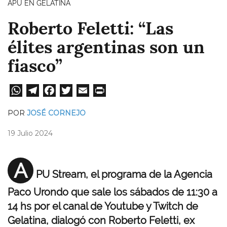
APU EN GELATINA
Roberto Feletti: “Las
élites argentinas son un
fiasco”
W
Te
Fa
T
E
Pri
ha
le
ce
wi
m
nt
POR
JOSÉ CORNEJO
ts
gr
bo
tt
ail
19 Julio 2024
A
a
ok
er
pp
m
A
PU Stream, el programa de la Agencia
Paco Urondo que sale los sábados de 11:30 a
14 hs por el canal de Youtube y Twitch de
Gelatina, dialogó con Roberto Feletti, ex