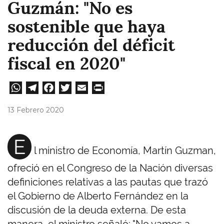
Guzmán: "No es
sostenible que haya
reducción del déficit
fiscal en 2020"
W
Te
Fa
T
E
Pri
ha
le
ce
wi
m
nt
13 Febrero 2020
ts
gr
bo
tt
ail
A
a
ok
er
E
l ministro de Economía, Martín Guzman,
pp
m
ofreció en el Congreso de la Nación diversas
definiciones relativas a las pautas que trazó
el Gobierno de Alberto Fernández en la
discusión de la deuda externa. De esta