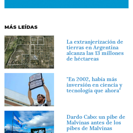
MÁS LEÍDAS
Imagen
La extranjerización de
tierras en Argentina
alcanza las 13 millones
de héctareas
Imagen
"En 2002, había más
inversión en ciencia y
tecnología que ahora"
Imagen
Dardo Cabo: un pibe de
Malvinas antes de los
pibes de Malvinas