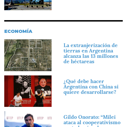
ECONOMÍA
Imagen
La extranjerización de
tierras en Argentina
alcanza las 13 millones
de héctareas
Imagen
¿Qué debe hacer
Argentina con China si
quiere desarrollarse?
Imagen
Gildo Onorato: “Milei
ataca al cooperativismo