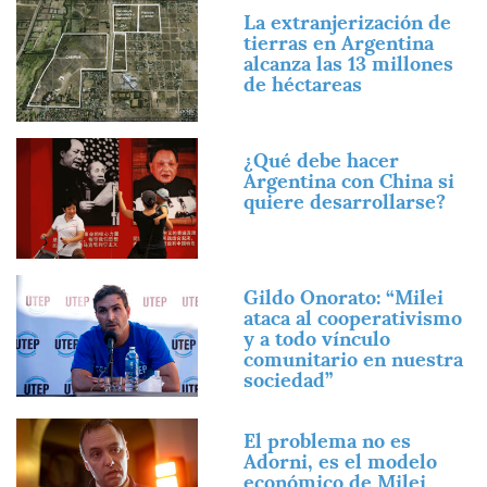
Imagen
La extranjerización de
tierras en Argentina
alcanza las 13 millones
de héctareas
Imagen
¿Qué debe hacer
Argentina con China si
quiere desarrollarse?
Imagen
Gildo Onorato: “Milei
ataca al cooperativismo
y a todo vínculo
comunitario en nuestra
sociedad”
Imagen
El problema no es
Adorni, es el modelo
económico de Milei