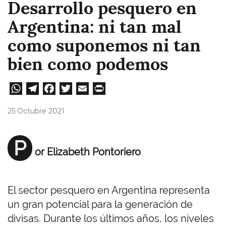
Desarrollo pesquero en
Argentina: ni tan mal
como suponemos ni tan
bien como podemos
W
Te
Fa
T
E
Pri
ha
le
ce
wi
m
nt
25 Octubre 2021
ts
gr
bo
tt
ail
A
a
ok
er
P
or Elizabeth Pontoriero
pp
m
El sector pesquero en Argentina representa
un gran potencial para la generación de
divisas. Durante los últimos años, los niveles