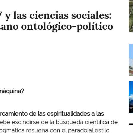
I
y las ciencias sociales:
étano ontológico-político
I
I
 máquina?
amiento de las espiritualidades a las
debe escindirse de la búsqueda científica de
dogmática resuena con el paradojal estilo