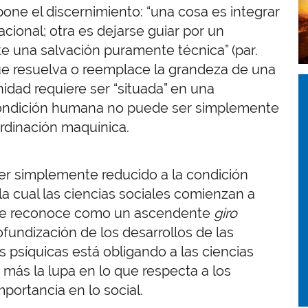
one el discernimiento: “
una cosa es integrar
cional; otra es dejarse guiar por un
te una salvación puramente técnica” (par.
 que resuelva o reemplace la grandeza de una
I
I
ad requiere ser “situada” en una
condición humana no puede ser simplemente
rdinación maquínica.
r simplemente reducido a la condición
 la cual las ciencias sociales comienzan a
e se reconoce como un ascendente
giro
ofundización de los desarrollos de las
 psíquicas está obligando a las ciencias
más la lupa en lo que respecta a los
portancia en lo social.