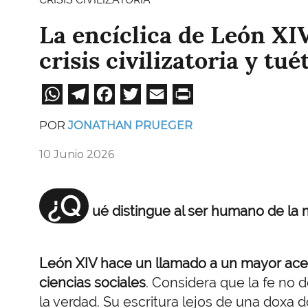
La encíclica de León XIV 
crisis civilizatoria y tu
WhatsApp
Telegram
Facebook
Twitter
Email
Print
POR
JONATHAN PRUEGER
10 Junio 2026
¿Q
ué distingue al ser humano de la
León XIV hace un llamado a un mayor acerc
ciencias sociales
. Considera que la fe no 
la verdad. Su escritura lejos de una doxa 