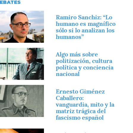
EBATES
magen
Ramiro Sanchiz: “Lo
humano es magnífico
sólo si lo analizan los
humanos”
magen
Algo más sobre
politización, cultura
política y conciencia
nacional
magen
Ernesto Giménez
Caballero:
vanguardia, mito y la
matriz trágica del
fascismo español
magen