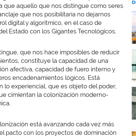
D
ca que aquello que nos distingue como seres
nclaje que nos posibilitaría no dejarnos
I
l digital y algorítmico, en el caso de
 del Estado con los Gigantes Tecnológicos.
stingue, que nos hace imposibles de reducir
I
mientos, constituye la capacidad de una
ción afectiva, capacidad de fuero interno y
ros encadenamientos lógicos. Está
lo experiencial, que es objeto del poder,
I
que cimientan la colonización moderno-
mica.
lonización está avanzando cada vez más
a el pacto con los proyectos de dominación
I