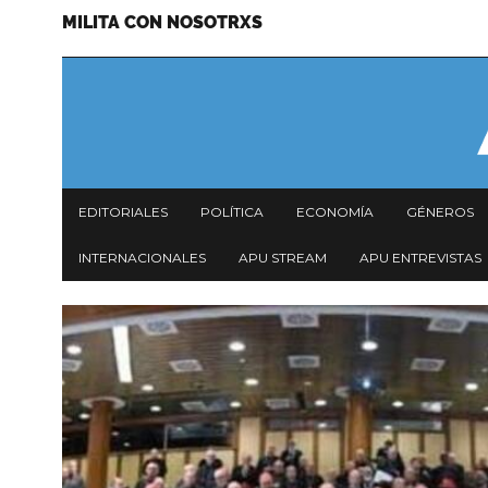
MILITA CON NOSOTRXS
Pasar
Menu
al
secundario
contenido
principal
Navegación
EDITORIALES
POLÍTICA
ECONOMÍA
GÉNEROS
principal
INTERNACIONALES
APU STREAM
APU ENTREVISTAS
Imagen