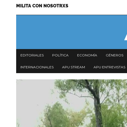
MILITA CON NOSOTRXS
Pasar
Menu
al
secundario
contenido
principal
Navegación
EDITORIALES
POLÍTICA
ECONOMÍA
GÉNEROS
principal
INTERNACIONALES
APU STREAM
APU ENTREVISTAS
Imagen