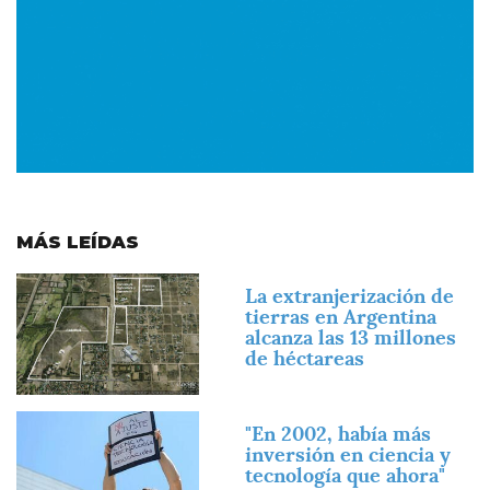
MÁS LEÍDAS
Imagen
La extranjerización de
tierras en Argentina
alcanza las 13 millones
de héctareas
Imagen
"En 2002, había más
inversión en ciencia y
tecnología que ahora"