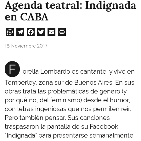
Agenda teatral: Indignada
en CABA
W
Te
Fa
T
E
Pri
ha
le
ce
wi
m
nt
18 Noviembre 2017
ts
gr
bo
tt
ail
A
a
ok
er
F
iorella Lombardo es cantante, y vive en
pp
m
Temperley, zona sur de Buenos Aires. En sus
obras trata las problemáticas de género (y
por qué no, del feminismo) desde el humor,
con letras ingeniosas que nos permiten reír.
Pero también pensar. Sus canciones
traspasaron la pantalla de su Facebook
“Indignada” para presentarse semanalmente