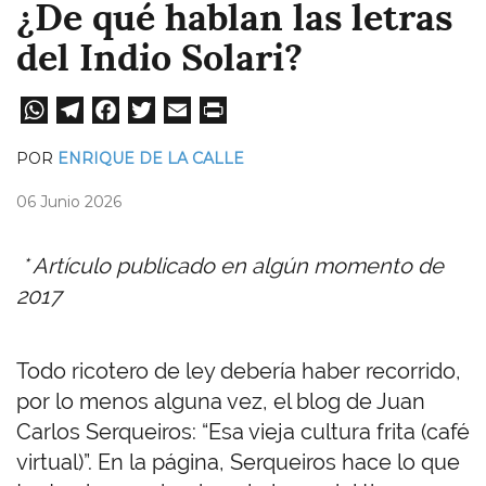
¿De qué hablan las letras
del Indio Solari?
W
Te
Fa
T
E
Pri
ha
le
ce
wi
m
nt
POR
ENRIQUE DE LA CALLE
ts
gr
bo
tt
ail
06 Junio 2026
A
a
ok
er
pp
m
* Artículo publicado en algún momento de
2017
Todo ricotero de ley debería haber recorrido,
por lo menos alguna vez, el blog de Juan
Carlos Serqueiros: “Esa vieja cultura frita (café
virtual)”. En la página, Serqueiros hace lo que