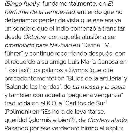
(Bingo fuel)
y, fundamentalmente, en
El
perfume de la tempestad
; entiendo que no
deberíamos perder de vista que ese era ya
un sendero que el Indio comenzó a transitar
desde
Oktubre
, con aquella alusión a ser
promovido para Navidad
en “Divina T.V.
führer”, y continuó recorriendo después, con
el recuerdo a su amigo Luis María Canosa en
“Toxi taxi”; los palazos a Symns (que cité
precedentemente) en “Blues de la artillería” y
“Salando las heridas”, de
La mosca y la sopa
;
y también con aquella “pequeña venganza”
traducida en el K.O. a “Carlitos de Sur”
(Polimeni) en “¡Es hora de levantarse,
querido! (¿dormiste bien?)”, de
Cordero atado
.
Pasando por ese verdadero himno al esplín: