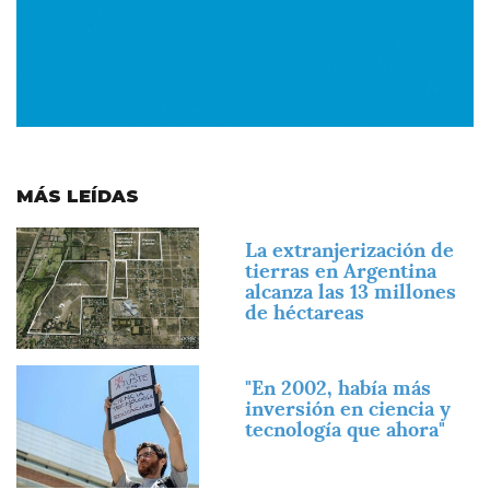
MÁS LEÍDAS
Imagen
La extranjerización de
tierras en Argentina
alcanza las 13 millones
de héctareas
Imagen
"En 2002, había más
inversión en ciencia y
tecnología que ahora"