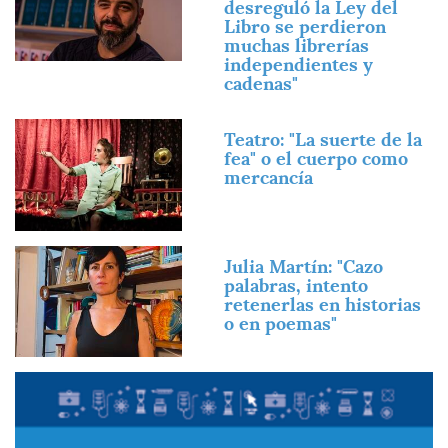
desreguló la Ley del
Libro se perdieron
muchas librerías
independientes y
cadenas"
Imagen
Teatro: "La suerte de la
fea" o el cuerpo como
mercancía
Imagen
Julia Martín: "Cazo
palabras, intento
retenerlas en historias
o en poemas"
Imagen
Imagen