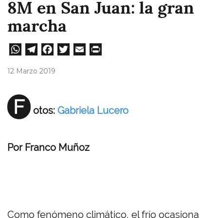
8M en San Juan: la gran
marcha
W
Te
Fa
T
E
Pri
ha
le
ce
wi
m
nt
12 Marzo 2019
ts
gr
bo
tt
ail
A
a
ok
er
F
otos:
Gabriela Lucero
pp
m
Por Franco Muñoz
Como fenómeno climático, el frío ocasiona