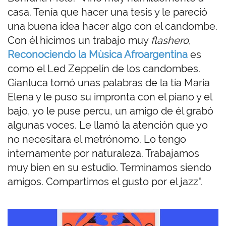
casa. Tenía que hacer una tesis y le pareció
una buena idea hacer algo con el candombe.
Con él hicimos un trabajo muy
flashero
,
Reconociendo la Mùsica Afroargentina
es
como el Led Zeppelín de los candombes.
Gianluca tomó unas palabras de la tía María
Elena y le puso su impronta con el piano y el
bajo, yo le puse percu, un amigo de él grabó
algunas voces. Le llamó la atención que yo
no necesitara el metrónomo. Lo tengo
internamente por naturaleza. Trabajamos
muy bien en su estudio. Terminamos siendo
amigos. Compartimos el gusto por el jazz".
I
m