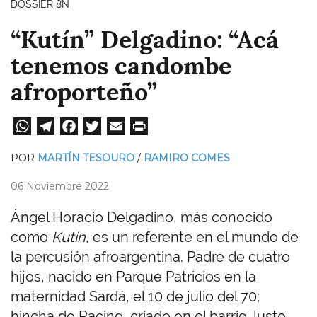
DOSSIER 8N
“Kutín” Delgadino: “Acá
tenemos candombe
afroporteño”
W
Te
Fa
T
E
Pri
ha
le
ce
wi
m
nt
POR
MARTÍN TESOURO
RAMIRO COMES
ts
gr
bo
tt
ail
06 Noviembre 2022
A
a
ok
er
pp
m
Ángel Horacio Delgadino, más conocido
como
Kutín
, es un referente en el mundo de
la percusión afroargentina. Padre de cuatro
hijos, nacido en Parque Patricios en la
maternidad Sardá, el 10 de julio del 70;
hincha de Racing, criado en el barrio Justo