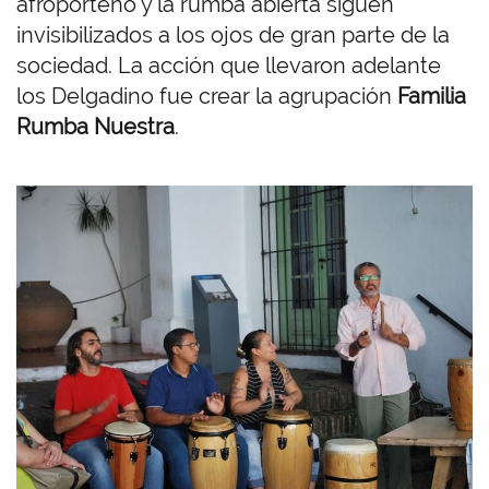
afroporteño y la rumba abierta siguen
invisibilizados a los ojos de gran parte de la
sociedad. La acción que llevaron adelante
los Delgadino fue crear la agrupación
Familia
Rumba Nuestra
.
I
m
a
g
e
n